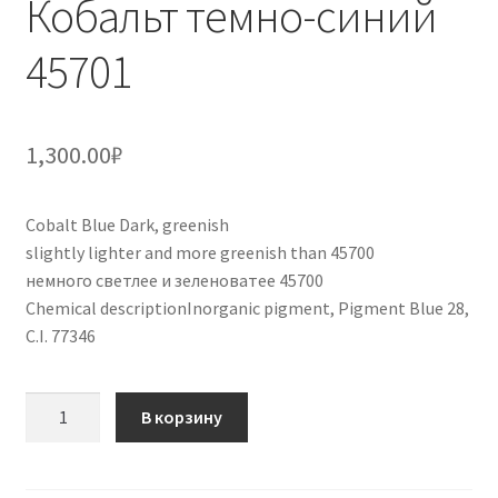
Кобальт темно-синий
45701
1,300.00
₽
Cobalt Blue Dark, greenish
slightly lighter and more greenish than 45700
немного светлее и зеленоватее 45700
Chemical descriptionInorganic pigment, Pigment Blue 28,
C.I. 77346
Количество
В корзину
товара
Кобальт
темно-