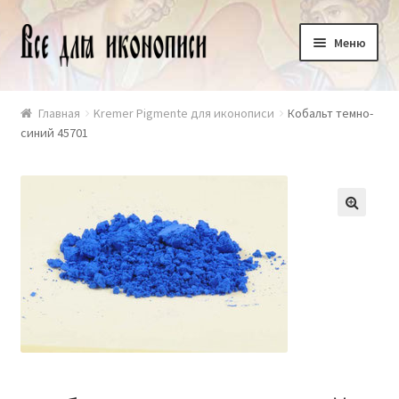
Перейти
Перейти
Меню
к
к
навигации
содержимому
+7 916 481 92 12
Главная
Kremer Pigmente для иконописи
Кобальт темно-
синий 45701
Оплата и доставка
Корзина
🔍
Контакты