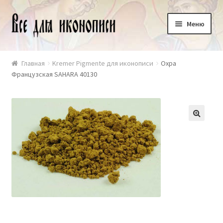
Перейти
Перейти
Меню
к
к
навигации
содержимому
+7 916 481 92 12
Главная
Kremer Pigmente для иконописи
Охра
Французская SAHARA 40130
Оплата и доставка
Корзина
🔍
Контакты