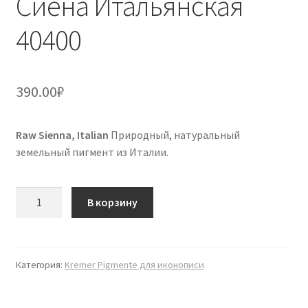
Сиена Итальянская
40400
390.00
₽
Raw Sienna, Italian
Природный, натуральный
земельный пигмент из Италии.
Количество
В корзину
товара
Сиена
Итальянская
40400
Категория:
Kremer Pigmente для иконописи