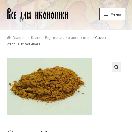
Перейти
Перейти
Меню
к
к
навигации
содержимому
+7 916 481 92 12
Главная
Kremer Pigmente для иконописи
Сиена
Итальянская 40400
Оплата и доставка
Корзина
🔍
Контакты