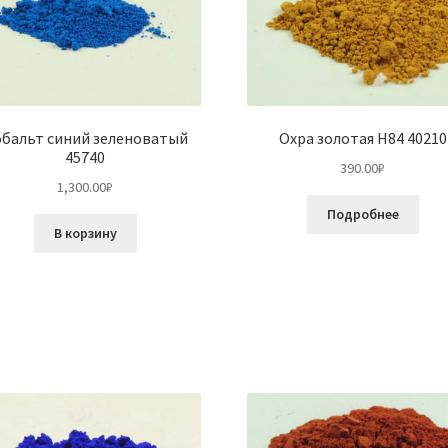
бальт синий зеленоватый
Охра золотая Н84 40210
45740
390.00
₽
1,300.00
₽
Подробнее
В корзину