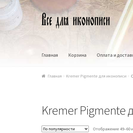
Перейти
Перейти
к
к
навигации
содержимому
Главная
Корзина
Оплата и достав
Главная
Kremer Pigmente для иконописи
С
Kremer Pigmente 
Отображение 49–60 и