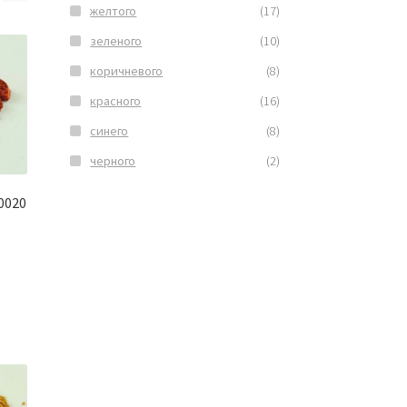
желтого
(17)
зеленого
(10)
коричневого
(8)
красного
(16)
синего
(8)
черного
(2)
0020