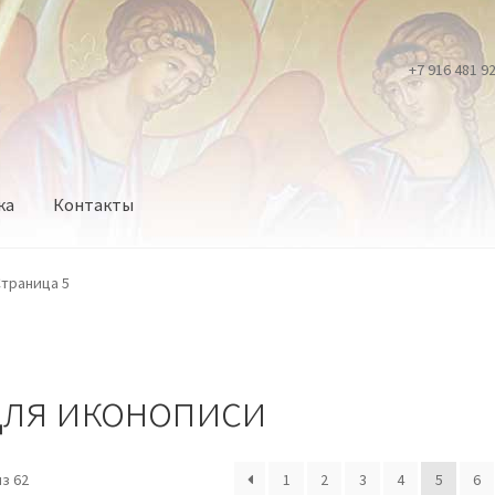
+7 916 481 9
ка
Контакты
траница 5
для иконописи
Сортировка:
з 62
1
2
3
4
5
6