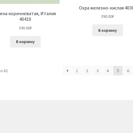
Охра железно-кислая 403
ена коричневатая, Италия
390.00
₽
40410
390.00
₽
В корзину
В корзину
Сортировка:
з 62
1
2
3
4
5
6
по
популярности