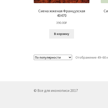
Сиена жженая Французская
Си
40470
390.00
₽
В корзину
Отображение 49–60 и
© Все для иконописи 2017