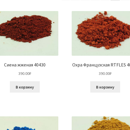
по
популярности
Сиена жженая 40430
Охра Французская RTFLES 4
390.00
₽
390.00
₽
В корзину
В корзину